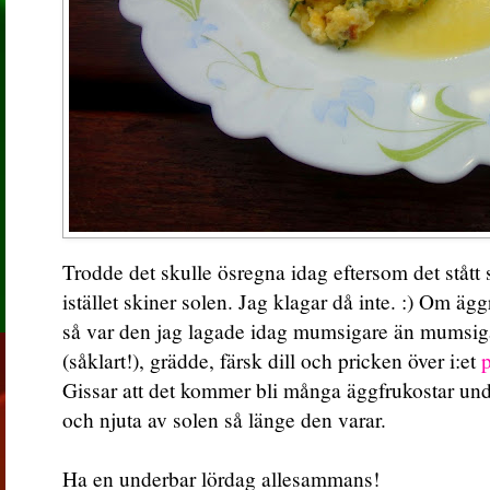
Trodde det skulle ösregna idag eftersom det stått
istället skiner solen. Jag klagar då inte. :) Om ä
så var den jag lagade idag mumsigare än mumsiga
(såklart!), grädde, färsk dill och pricken över i:et
p
Gissar att det kommer bli många äggfrukostar und
och njuta av solen så länge den varar.
Ha en underbar lördag allesammans!