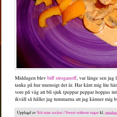
Middagen blev
biff stroganoff
, var länge sen jag 
tanke på hur mumsigt det är. Har känt mig lite hä
vore på väg att bli sjuk (peppar peppar hoppas inte)
ikväll så håller jag tummarna att jag känner mig bä
Upplagd av
Söt utan socker / Sweet without sugar
kl.
onsdag