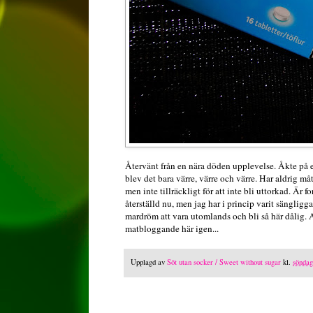
Återvänt från en nära döden upplevelse. Åkte på e
blev det bara värre, värre och värre. Har aldrig måt
men inte tillräckligt för att inte bli uttorkad. Är f
återställd nu, men jag har i princip varit sängligg
mardröm att vara utomlands och bli så här dålig. Ap
matbloggande här igen...
Upplagd av
Söt utan socker / Sweet without sugar
kl.
söndag