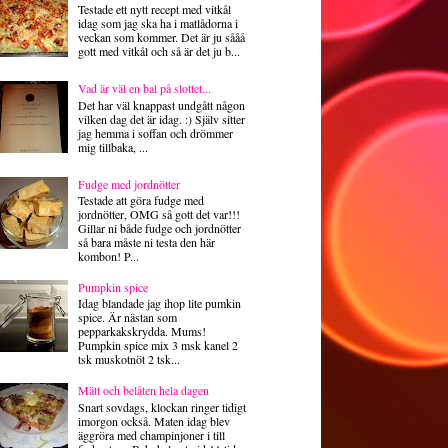
Testade ett nytt recept med vitkål
idag som jag ska ha i matlådorna i
veckan som kommer. Det är ju sååå
gott med vitkål och så är det ju b...
Vad är väl en bal på slottet...
Det har väl knappast undgått någon
vilken dag det är idag. :) Själv sitter
jag hemma i soffan och drömmer
mig tillbaka, ...
Fudge med jordnötter
Testade att göra fudge med
jordnötter, OMG så gott det var!!!
Gillar ni både fudge och jordnötter
så bara måste ni testa den här
kombon! P...
Pumpkin spice
Idag blandade jag ihop lite pumkin
spice. Är nästan som
pepparkakskrydda. Mums!
Pumpkin spice mix 3 msk kanel 2
tsk muskotnöt 2 tsk...
Mätt och belåten hela dagen
Snart sovdags, klockan ringer tidigt
imorgon också. Maten idag blev
äggröra med champinjoner i till