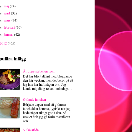
maj
(24)
►
april
(32)
►
mars
(34)
►
februari
(30)
►
januari
(42)
►
2012
(465)
pulära inlägg
Är uppe på benen igen
Det har blivit dåligt med bloggande
den här veckan, men det beror på att
jag inte har haft någon ork. Jag
kände mig dålig redan i måndags ...
Glömde lunchen
Började dagen med att glömma
lunchlådan hemma, typiskt när jag
hade något riktigt gott i den. Så
istället fick jag gå förbi mataffären
och...
Vitkålslåda