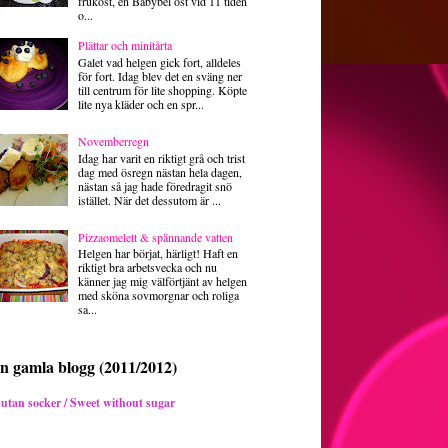
frukost, en Babybel ost vid 11 tiden
o...
Plättar och minitårta
Galet vad helgen gick fort, alldeles
för fort. Idag blev det en sväng ner
till centrum för lite shopping. Köpte
lite nya kläder och en spr...
Novemberregn
Idag har varit en riktigt grå och trist
dag med ösregn nästan hela dagen,
nästan så jag hade föredragit snö
istället. När det dessutom är ...
Pizzaomelett & spännande vatten
Helgen har börjat, härligt! Haft en
riktigt bra arbetsvecka och nu
känner jag mig välförtjänt av helgen
med sköna sovmorgnar och roliga
sa...
n gamla blogg (2011/2012)
 utan socker / Sweet without sugar