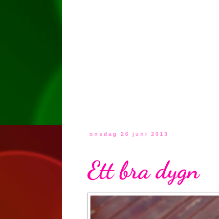
onsdag 26 juni 2013
Ett bra dygn