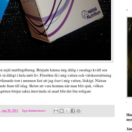
.
n rejäl matförgiftning. Började känna mig dålig i onsdags kväll sen
t så dåligt i hela mitt liv. Försökte få i mig vatten och vätskeersättning
ortfarande torr i munnen fast att jag öser i mig vatten, läskigt. Nästan
ande fram till idag. Skönt att vara hemma när man blir sjuk, vilken
titen börjar sakta återvända så snart blir det lite roligare
.
, juni 30, 2013
Inga kommentarer:
Här
myc
Jätt