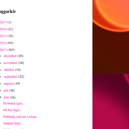
oggarkiv
2017
(1)
2016
(21)
2015
(35)
2014
(93)
2013
(307)
december
(20)
►
november
(18)
►
oktober
(14)
►
september
(22)
►
augusti
(19)
►
juli
(28)
►
juni
(24)
▼
På benen igen...
Ett bra dygn
Haltande start på veckan
Toppen helg!