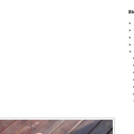
Bl
►
►
►
►
▼