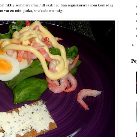
 det riktig sommarvärme, till skillnad från regnskurarna som kom idag.
som var en minigurka, smakade mumsigt.
►
Po