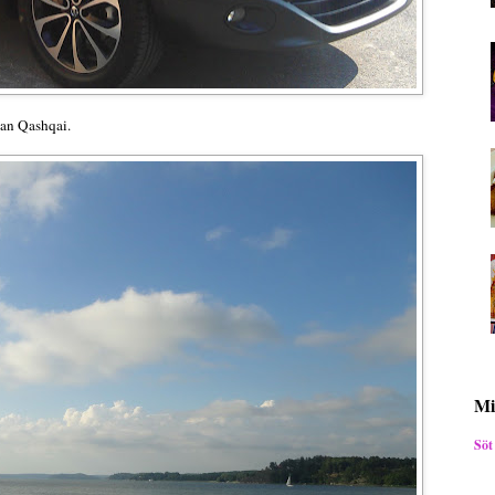
san Qashqai.
Mi
Söt