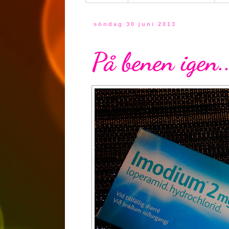
söndag 30 juni 2013
På benen igen..