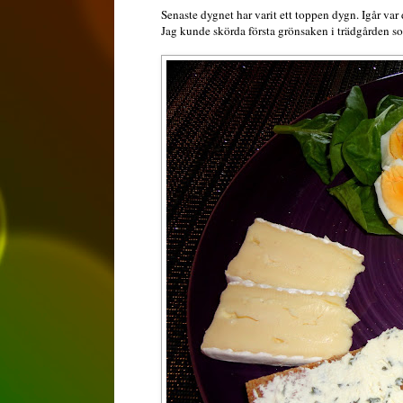
Senaste dygnet har varit ett toppen dygn. Igår var
Jag kunde skörda första grönsaken i trädgården 