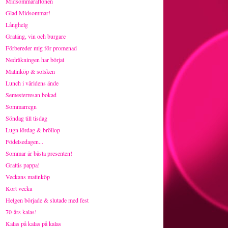
Midsommaraftonen
Glad Midsommar!
Långhelg
Gratäng, vin och burgare
Förbereder mig för promenad
Nedräkningen har börjat
Matinköp & solsken
Lunch i världens ände
Semesterresan bokad
Sommarregn
Söndag till tisdag
Lugn lördag & bröllop
Födelsedagen...
Sommar är bästa presenten!
Grattis pappa!
Veckans matinköp
Kort vecka
Helgen började & slutade med fest
70-års kalas!
Kalas på kalas på kalas