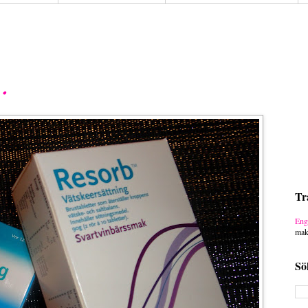
.
Tr
Eng
mak
Sö