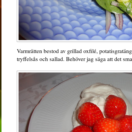
Varmrätten bestod av grillad oxfilé, potatisgratäng 
tryffelsås och sallad. Behöver jag säga att det sm