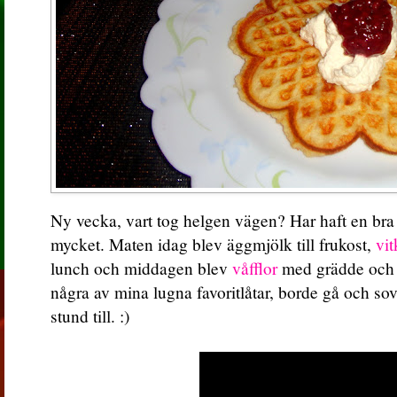
Ny vecka, vart tog helgen vägen? Har haft en br
mycket. Maten idag blev äggmjölk till frukost,
vit
lunch och middagen blev
våfflor
med grädde oc
några av mina lugna favoritlåtar, borde gå och so
stund till. :)