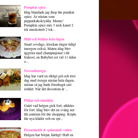
Pumpkin spice
Idag blandade jag ihop lite pumkin
spice. Är nästan som
pepparkakskrydda. Mums!
Pumpkin spice mix 3 msk kanel 2
tsk muskotnöt 2 tsk...
Mätt och belåten hela dagen
Snart sovdags, klockan ringer tidigt
imorgon också. Maten idag blev
äggröra med champinjoner i till
frukost, en Babybel ost vid 11 tiden
o...
Novemberregn
Idag har varit en riktigt grå och trist
dag med ösregn nästan hela dagen,
nästan så jag hade föredragit snö
istället. När det dessutom är ...
Plättar och minitårta
Galet vad helgen gick fort, alldeles
för fort. Idag blev det en sväng ner
till centrum för lite shopping. Köpte
lite nya kläder och en spr...
Pizzaomelett & spännande vatten
Helgen har börjat, härligt! Haft en