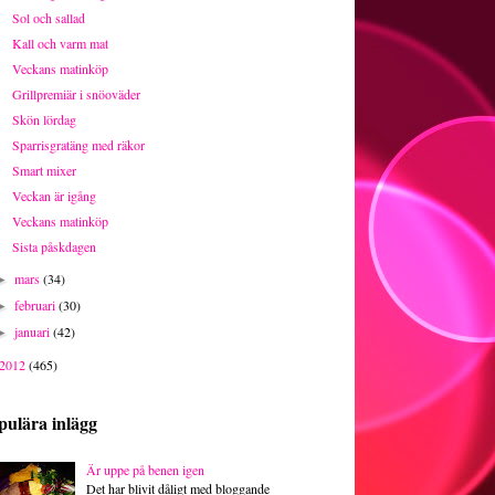
Sol och sallad
Kall och varm mat
Veckans matinköp
Grillpremiär i snöoväder
Skön lördag
Sparrisgratäng med räkor
Smart mixer
Veckan är igång
Veckans matinköp
Sista påskdagen
mars
(34)
►
februari
(30)
►
januari
(42)
►
2012
(465)
pulära inlägg
Är uppe på benen igen
Det har blivit dåligt med bloggande