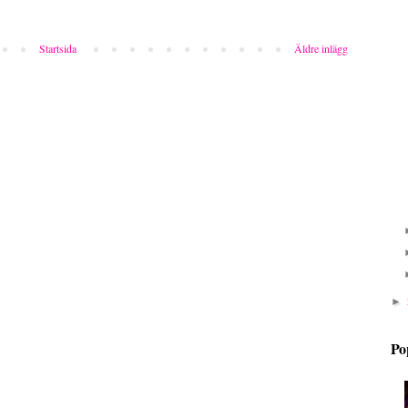
Startsida
Äldre inlägg
►
Po