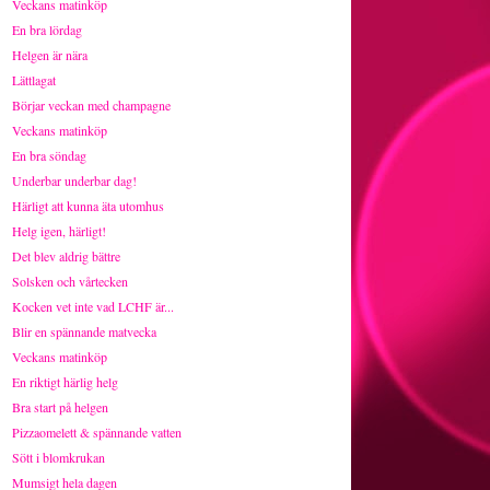
Veckans matinköp
En bra lördag
Helgen är nära
Lättlagat
Börjar veckan med champagne
Veckans matinköp
En bra söndag
Underbar underbar dag!
Härligt att kunna äta utomhus
Helg igen, härligt!
Det blev aldrig bättre
Solsken och vårtecken
Kocken vet inte vad LCHF är...
Blir en spännande matvecka
Veckans matinköp
En riktigt härlig helg
Bra start på helgen
Pizzaomelett & spännande vatten
Sött i blomkrukan
Mumsigt hela dagen