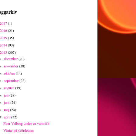
oggarkiv
2017
(1)
2016
(21)
2015
(35)
2014
(93)
2013
(307)
december
(20)
►
november
(18)
►
oktober
(14)
►
september
(22)
►
augusti
(19)
►
juli
(28)
►
juni
(24)
►
maj
(24)
►
april
(32)
▼
Firar Valborg under en varm filt
Väntar på skördetider