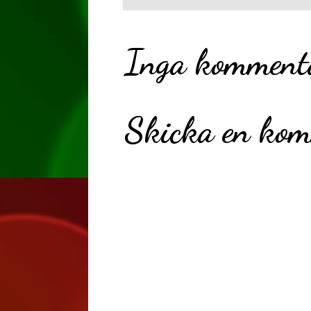
Inga komment
Skicka en ko