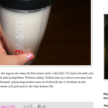
.
 det regnar ute (men då försvinner snön i alla fall). Utvilad och mätt och
lk med jordgubbar. Tröttnar aldrig! Älskar min nya mixer som man bara
tfarande i planeringsstadiet men ett biobesök har vi bestämt att det
.
ntan och göra precis det man känner för.
Här
myc
Jätt
, april 13, 2013