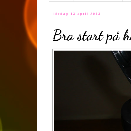
lördag 13 april 2013
Bra start på h