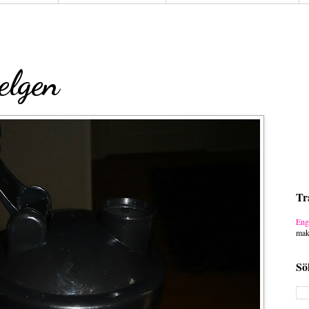
elgen
Tr
Eng
mak
Sö