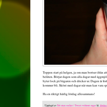
Toppen start på helgen, ja om man bortser ifrån att
belåten. Börjar dagen som alla dagar med äggmjö
byter lock på bägaren och dricker ur. Dagen är for
kommer bli. Skönt med dagar när man kan vara spo
Ha en riktigt härlig lördag allesammans!
Upplagd av
Söt utan socker / Sweet without sugar
kl.
lördag