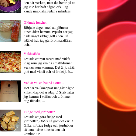
den här veckan, men det beror på att
jag inte har haft någon ork. Jag
kände mig dålig redan i måndags ...
Glömde lunchen
Började dagen med att glömma
lunchlådan hemma, typiskt när jag
hade något riktigt gott i den. Så
istället fick jag gå förbi mataffären
och...
Vitkålslåda
Testade ett nytt recept med vitkål
idag som jag ska ha i matlådorna i
veckan som kommer. Det är ju sååå
gott med vitkål och så är det ju b...
Vad är väl en bal på slottet...
Det har väl knappast undgått någon
vilken dag det är idag. :) Själv sitter
jag hemma i soffan och drömmer
mig tillbaka, ...
Fudge med jordnötter
Testade att göra fudge med
jordnötter, OMG så gott det var!!!
Gillar ni både fudge och jordnötter
så bara måste ni testa den här
kombon! P...