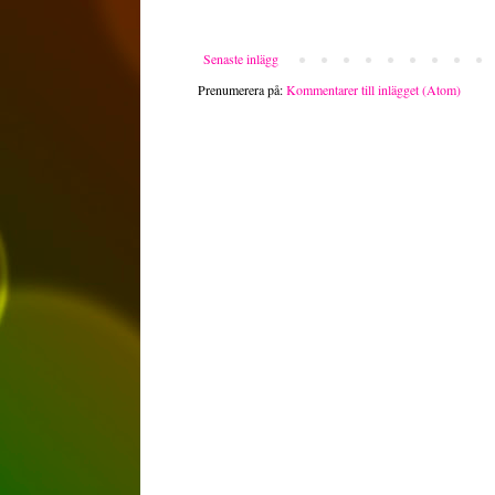
Senaste inlägg
Prenumerera på:
Kommentarer till inlägget (Atom)