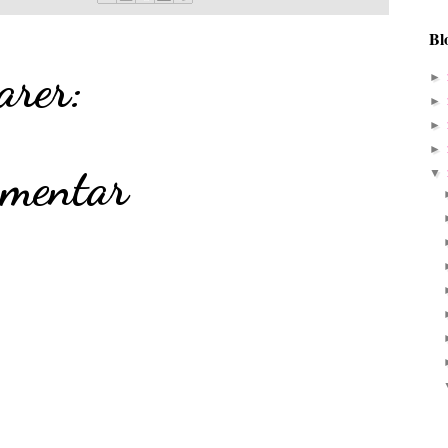
Bl
arer:
►
►
►
►
mmentar
▼