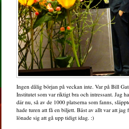
Ingen dålig början på veckan inte. Var på Bill Ga
Institutet som var riktigt bra och intressant. Jag 
där nu, så av de 1000 platserna som fanns, släppt
hade turen att få en biljett. Bäst av allt var att jag
lönade sig att gå upp tidigt idag. :)