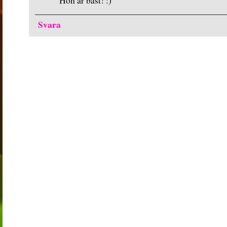
Hon är bäst! :)
Svara