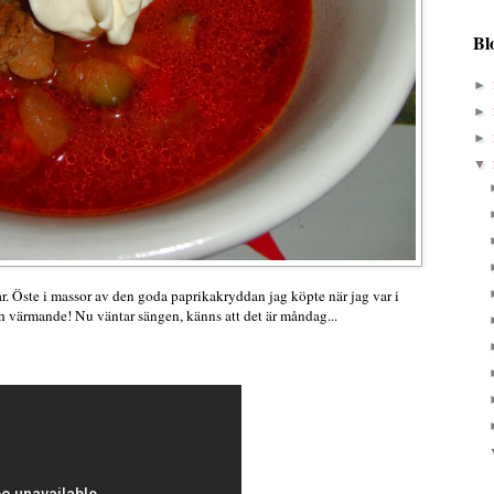
Bl
►
►
►
▼
r. Öste i massor av den goda paprikakryddan jag köpte när jag var i
h värmande! Nu väntar sängen, känns att det är måndag...