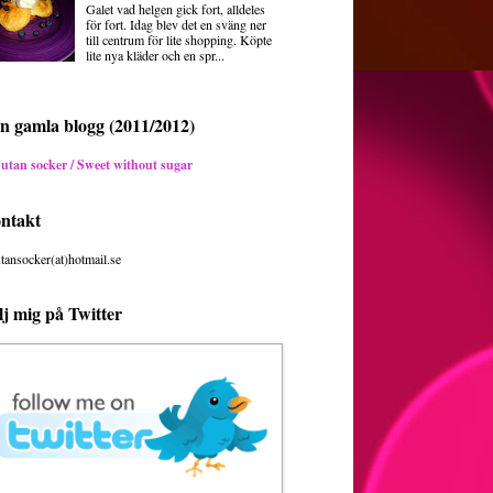
Galet vad helgen gick fort, alldeles
för fort. Idag blev det en sväng ner
till centrum för lite shopping. Köpte
lite nya kläder och en spr...
n gamla blogg (2011/2012)
 utan socker / Sweet without sugar
ntakt
utansocker(at)hotmail.se
lj mig på Twitter