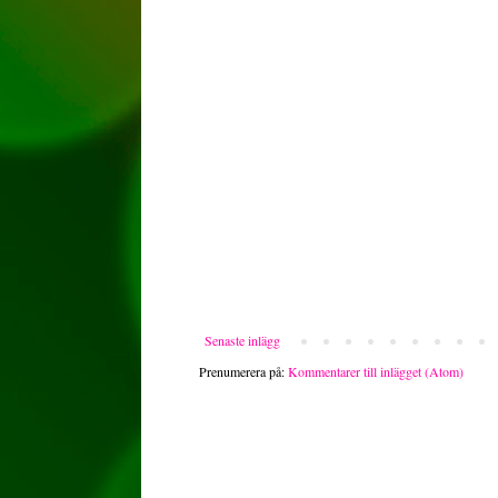
Senaste inlägg
Prenumerera på:
Kommentarer till inlägget (Atom)