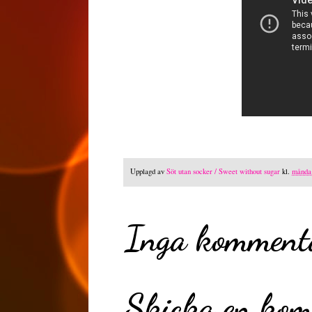
Upplagd av
Söt utan socker / Sweet without sugar
kl.
måndag
Inga komment
Skicka en ko