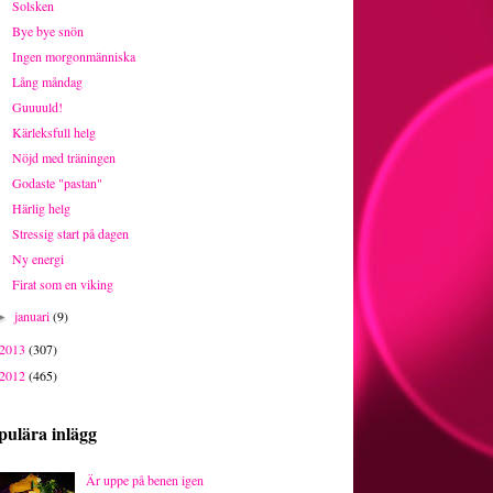
Solsken
Bye bye snön
Ingen morgonmänniska
Lång måndag
Guuuuld!
Kärleksfull helg
Nöjd med träningen
Godaste "pastan"
Härlig helg
Stressig start på dagen
Ny energi
Firat som en viking
januari
(9)
►
2013
(307)
2012
(465)
pulära inlägg
Är uppe på benen igen