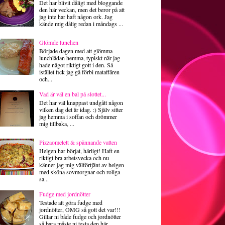
Det har blivit dåligt med bloggande
den här veckan, men det beror på att
jag inte har haft någon ork. Jag
kände mig dålig redan i måndags ...
Glömde lunchen
Började dagen med att glömma
lunchlådan hemma, typiskt när jag
hade något riktigt gott i den. Så
istället fick jag gå förbi mataffären
och...
Vad är väl en bal på slottet...
Det har väl knappast undgått någon
vilken dag det är idag. :) Själv sitter
jag hemma i soffan och drömmer
mig tillbaka, ...
Pizzaomelett & spännande vatten
Helgen har börjat, härligt! Haft en
riktigt bra arbetsvecka och nu
känner jag mig välförtjänt av helgen
med sköna sovmorgnar och roliga
sa...
Fudge med jordnötter
Testade att göra fudge med
jordnötter, OMG så gott det var!!!
Gillar ni både fudge och jordnötter
så bara måste ni testa den här