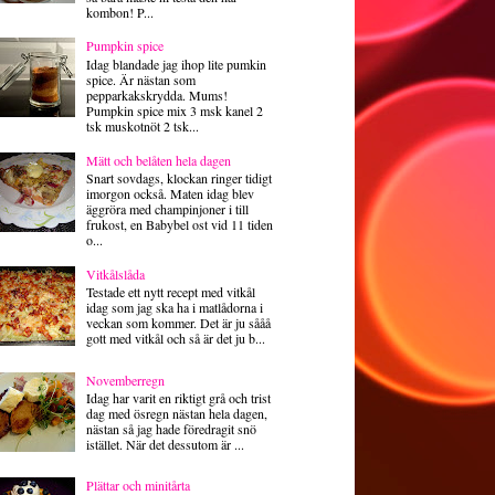
kombon! P...
Pumpkin spice
Idag blandade jag ihop lite pumkin
spice. Är nästan som
pepparkakskrydda. Mums!
Pumpkin spice mix 3 msk kanel 2
tsk muskotnöt 2 tsk...
Mätt och belåten hela dagen
Snart sovdags, klockan ringer tidigt
imorgon också. Maten idag blev
äggröra med champinjoner i till
frukost, en Babybel ost vid 11 tiden
o...
Vitkålslåda
Testade ett nytt recept med vitkål
idag som jag ska ha i matlådorna i
veckan som kommer. Det är ju sååå
gott med vitkål och så är det ju b...
Novemberregn
Idag har varit en riktigt grå och trist
dag med ösregn nästan hela dagen,
nästan så jag hade föredragit snö
istället. När det dessutom är ...
Plättar och minitårta