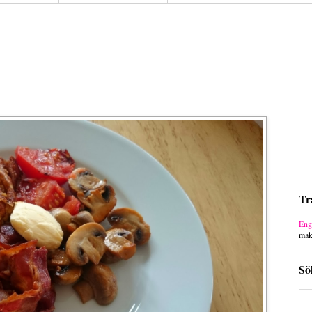
Tr
Eng
mak
Sö