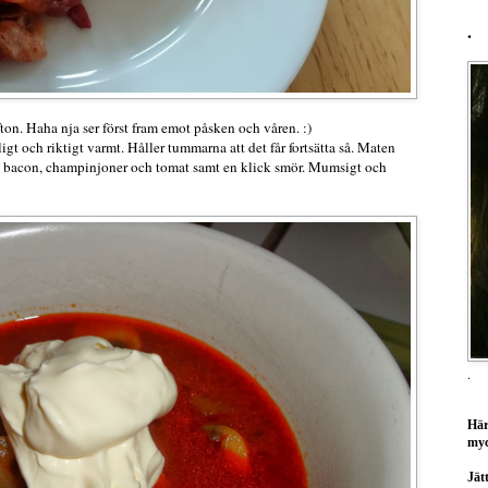
.
ton. Haha nja ser först fram emot påsken och våren. :)
ligt och riktigt varmt. Håller tummarna att det får fortsätta så. Maten
gg, bacon, champinjoner och tomat samt en klick smör. Mumsigt och
.
Här
myc
Jätt