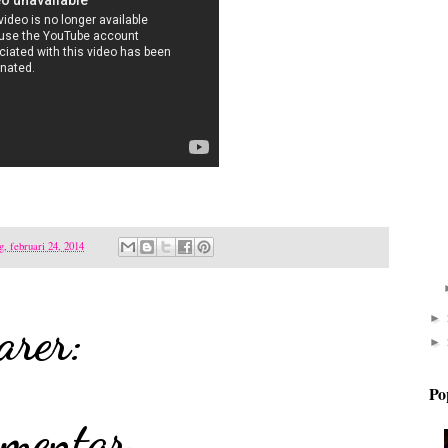
, februari 24, 2014
►
arer:
►
Po
mmentar