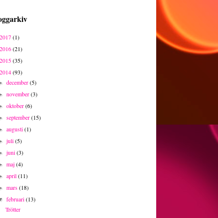
oggarkiv
2017
(1)
2016
(21)
2015
(35)
2014
(93)
december
(5)
►
november
(3)
►
oktober
(6)
►
september
(15)
►
augusti
(1)
►
juli
(5)
►
juni
(3)
►
maj
(4)
►
april
(11)
►
mars
(18)
►
februari
(13)
▼
Trötter