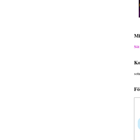
Mi
Söt
Ko
sot
Fö