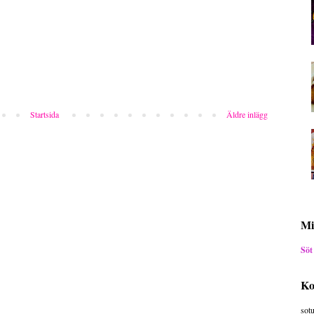
Startsida
Äldre inlägg
Mi
Söt
Ko
sot