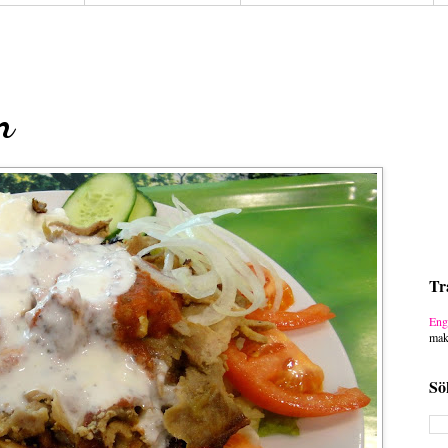
n
Tr
Eng
mak
Sö