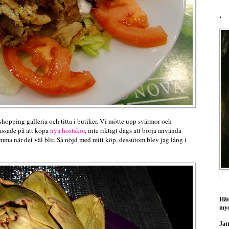
.
 shopping galleria och titta i butiker. Vi mötte upp svärmor och
assade på att köpa
nya höstskor
, inte riktigt dags att börja använda
mma när det väl blir. Så nöjd med mitt köp, dessutom blev jag lång i
.
Här
myc
Jätt