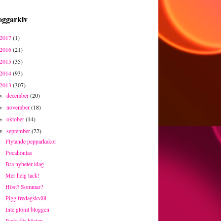
oggarkiv
2017
(1)
2016
(21)
2015
(35)
2014
(93)
2013
(307)
december
(20)
►
november
(18)
►
oktober
(14)
►
september
(22)
▼
Flytande pepparkakor
Pocahontas
Bra nyheter idag
Mer helg tack!
Höst? Sommar?
Pigg fredagskväll
Inte glömt bloggen
Redo för hösten