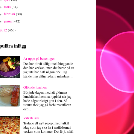
mars
(34)
►
februari
(30)
►
januari
(42)
►
2012
(465)
pulära inlägg
Är uppe på benen igen
Det har blivit dåligt med bloggande
den här veckan, men det beror på att
jag inte har haft någon ork. Jag
kände mig dålig redan i måndags ...
Glömde lunchen
Började dagen med att glömma
lunchlådan hemma, typiskt när jag
hade något riktigt gott i den. Så
istället fick jag gå förbi mataffären
och...
Vitkålslåda
Testade ett nytt recept med vitkål
idag som jag ska ha i matlådorna i
veckan som kommer. Det är ju sååå