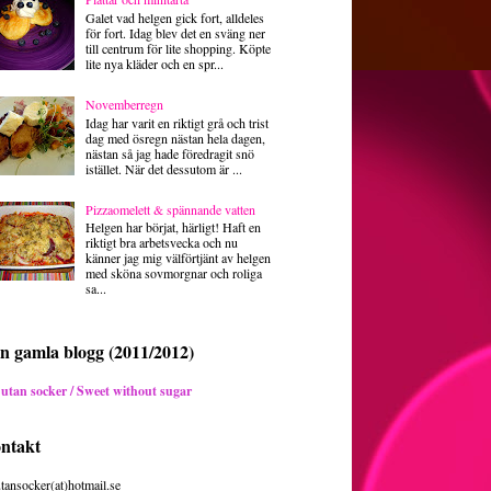
Galet vad helgen gick fort, alldeles
för fort. Idag blev det en sväng ner
till centrum för lite shopping. Köpte
lite nya kläder och en spr...
Novemberregn
Idag har varit en riktigt grå och trist
dag med ösregn nästan hela dagen,
nästan så jag hade föredragit snö
istället. När det dessutom är ...
Pizzaomelett & spännande vatten
Helgen har börjat, härligt! Haft en
riktigt bra arbetsvecka och nu
känner jag mig välförtjänt av helgen
med sköna sovmorgnar och roliga
sa...
n gamla blogg (2011/2012)
 utan socker / Sweet without sugar
ntakt
utansocker(at)hotmail.se