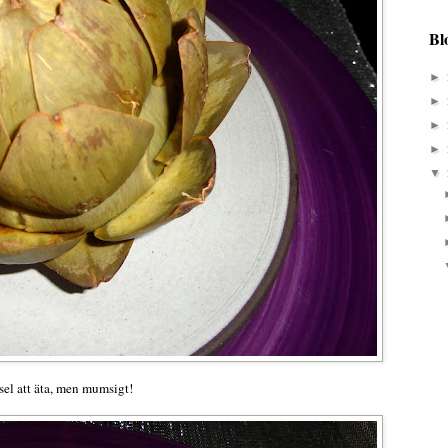
Bl
►
►
►
►
▼
sel att äta, men mumsigt!