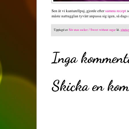
Sen åt vi kantarellpaj, gjorde efter
samma recept
s
måste nattugglan tyvärr anpassa sig igen, så dags at
Upplagd av
Söt utan socker / Sweet without sugar
kl.
söndag
Inga komment
Skicka en ko