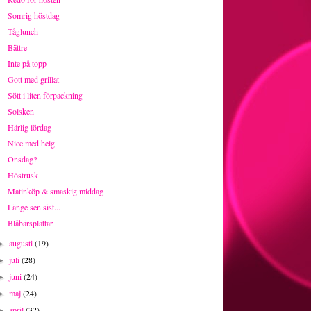
Somrig höstdag
Tåglunch
Bättre
Inte på topp
Gott med grillat
Sött i liten förpackning
Solsken
Härlig lördag
Nice med helg
Onsdag?
Höstrusk
Matinköp & smaskig middag
Länge sen sist...
Blåbärsplättar
augusti
(19)
►
juli
(28)
►
juni
(24)
►
maj
(24)
►
april
(32)
►