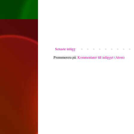
Senaste inlägg
Prenumerera på:
Kommentarer till inlägget (Atom)