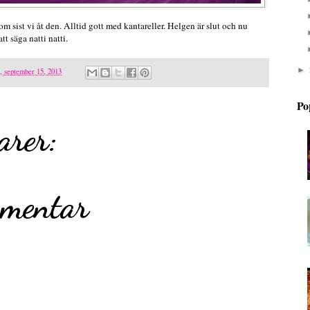
om sist vi åt den. Alltid gott med kantareller. Helgen är slut och nu
t säga natti natti.
►
, september 15, 2013
Po
arer:
mmentar