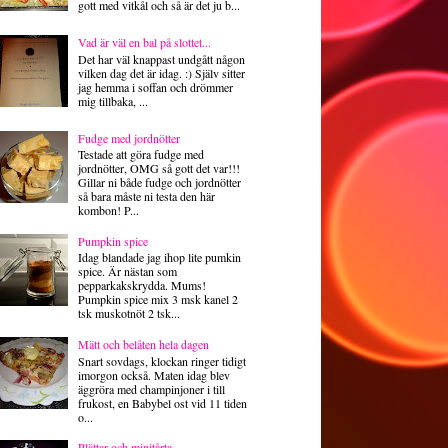
gott med vitkål och så är det ju b...
Vad är väl en bal på slottet...
Det har väl knappast undgått någon
vilken dag det är idag. :) Själv sitter
jag hemma i soffan och drömmer
mig tillbaka, ...
Fudge med jordnötter
Testade att göra fudge med
jordnötter, OMG så gott det var!!!
Gillar ni både fudge och jordnötter
så bara måste ni testa den här
kombon! P...
Pumpkin spice
Idag blandade jag ihop lite pumkin
spice. Är nästan som
pepparkakskrydda. Mums!
Pumpkin spice mix 3 msk kanel 2
tsk muskotnöt 2 tsk...
Mätt och belåten hela dagen
Snart sovdags, klockan ringer tidigt
imorgon också. Maten idag blev
äggröra med champinjoner i till
frukost, en Babybel ost vid 11 tiden
o...
Plättar och minitårta