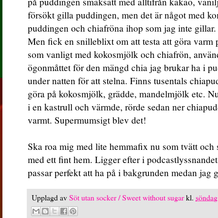
på puddingen smaksatt med alltifrån kakao, vanilj,
försökt gilla puddingen, men det är något med ko
puddingen och chiafröna ihop som jag inte gillar. T
Men fick en snilleblixt om att testa att göra var
som vanligt med kokosmjölk och chiafrön, använd
ögonmåttet för den mängd chia jag brukar ha i pu
under natten för att stelna. Finns tusentals chiap
göra på kokosmjölk, grädde, mandelmjölk etc. Nu
i en kastrull och värmde, rörde sedan ner chiapudd
varmt. Supermumsigt blev det!
Ska roa mig med lite hemmafix nu som tvätt och s
med ett fint hem. Ligger efter i podcastlyssnandet
passar perfekt att ha på i bakgrunden medan jag g
Upplagd av
Söt utan socker / Sweet without sugar
kl.
söndag