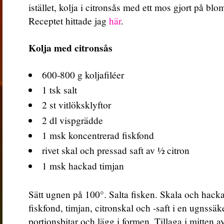
istället, kolja i citronsås med ett mos gjort på b
Receptet hittade jag
här
.
Kolja med citronsås
600-800 g koljafiléer
1 tsk salt
2 st vitlöksklyftor
2 dl vispgrädde
1 msk koncentrerad fiskfond
rivet skal och pressad saft av 1⁄2 citron
1 msk hackad timjan
Sätt ugnen på 100°. Salta fisken. Skala och hacka
fiskfond, timjan, citronskal och -saft i en ugnssäk
portionsbitar och lägg i formen. Tillaga i mitten a