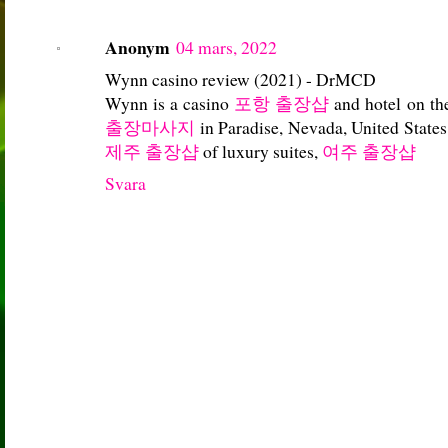
Anonym
04 mars, 2022
Wynn casino review (2021) - DrMCD
Wynn is a casino
포항 출장샵
and hotel on t
출장마사지
in Paradise, Nevada, United States.
제주 출장샵
of luxury suites,
여주 출장샵
Svara